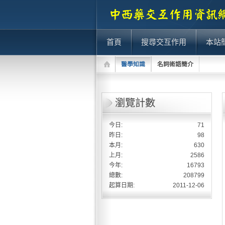
首頁
搜尋交互作用
本站
醫學知識
名詞術語簡介
瀏覽計數
今日:
71
昨日:
98
本月:
630
上月:
2586
今年:
16793
總數:
208799
起算日期:
2011-12-06