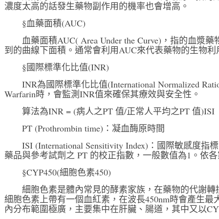
濃度太高的話發生藥物副作用的機率也會增高。
§血藥面積(AUC)
血藥面積AUC( Area Under the Curve)，
到的曲線下面積。通常會利用AUC來代表藥物的生物利
§國際標準化比值(INR)
INR為國際標準化比值(International Normalize
Warfarin時，會監測INR值來確保其療效與安全性。
算法為INR = (病人之PT 值/正常人平均之PT 值)ISI
PT (Prothrombin time)：凝血酶原時間
ISI (International Sensitivity Index)
藥品與參考試劑之 PT 的校正指數，一般數值為1。依
§CYP450(細胞色素450)
細胞色素是體內常見的酵素家族，在藥物的代謝轉
細胞色素上帶有一個血紅素，在波長450nm時會產生
內分布範圍極廣，主要集中在肝臟、腸道，其中又以CY