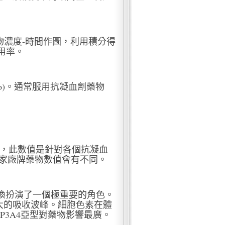
指的血漿藥物濃度-時間作圖，利用積分得
用率。
d Ratio)。通常服用抗凝血劑藥物
：國際敏感度指標，此數值是針對各個抗凝血
各家廠牌藥物數值會有不同。
換扮演了一個極重要的角色。
最大的吸收波峰。細胞色素在體
P3A4亞型對藥物影響最廣。